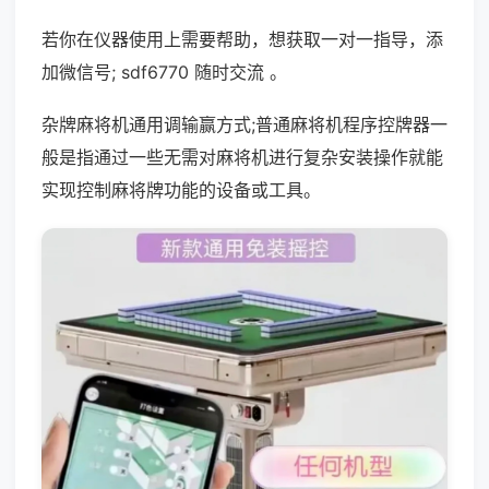
若你在仪器使用上需要帮助，想获取一对一指导，添
加微信号; sdf6770 随时交流 。
杂牌麻将机通用调输赢方式;普通麻将机程序控牌器一
般是指通过一些无需对麻将机进行复杂安装操作就能
实现控制麻将牌功能的设备或工具。