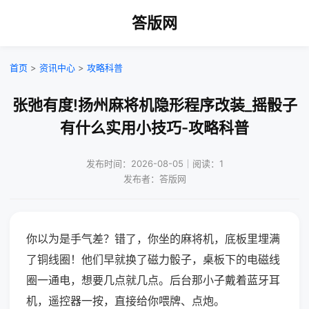
答版网
首页
>
资讯中心
>
攻略科普
张弛有度!扬州麻将机隐形程序改装_摇骰子
有什么实用小技巧-攻略科普
发布时间：2026-08-05｜阅读：1
发布者：答版网
你以为是手气差？错了，你坐的麻将机，底板里埋满
了铜线圈！他们早就换了磁力骰子，桌板下的电磁线
圈一通电，想要几点就几点。后台那小子戴着蓝牙耳
机，遥控器一按，直接给你喂牌、点炮。