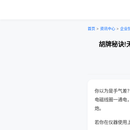
首页
>
资讯中心
>
企业
胡牌秘诀!
你以为是手气差
电磁线圈一通电
炮。
若你在仪器使用上