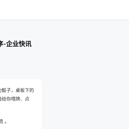
序-企业快讯
力骰子，桌板下的
接给你喂牌、点
流 。