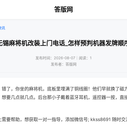
答版网
快讯
无锡麻将机改装上门电话_怎样预判机器发牌顺
发布时间：2026-08-07｜阅读：1
发布者：答版网
？错了，你坐的麻将机，底板里埋满了铜线圈！他们早就换了磁
，想要几点就几点。后台那小子戴着蓝牙耳机，遥控器一按，直
需要帮助，想获取一对一指导，添加微信号; kkss8691 随时交