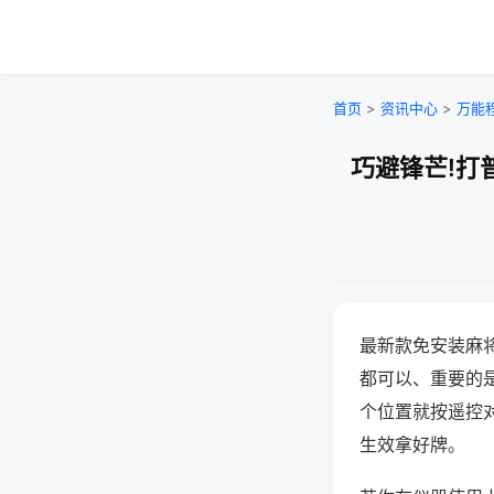
首页
>
资讯中心
>
万能
巧避锋芒!打
最新款免安装麻
都可以、重要的是
个位置就按遥控
生效拿好牌。