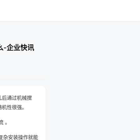
么-企业快讯
乱后通过机械搅
随机性很强。
流 。
复杂安装操作就能