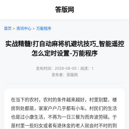
答版网
首页
>
资讯中心
>
万能程序
实战精髓!打自动麻将机避坑技巧_智能遥控
怎么定时设置-万能程序
发布时间：2026-08-05｜阅读：1
发布者：答版网
在当下的农村，农村的条件越来越好，村里别墅、楼
房到处都是，家家户户几乎都有小车。村民们的生活
也是过小康生活，不再为一日三餐为而奔波劳碌。于
是村里一些妇女或者有退休金的老人就会时不时的到