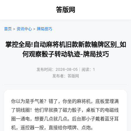
答版网
首页
>
资讯中心
>
牌局技巧
掌控全局!自动麻将机旧款新款输牌区别_如
何观察骰子转动轨迹-牌局技巧
发布时间：2026-08-05｜阅读：1
发布者：答版网
你以为是手气差？错了，你坐的麻将机，底板里埋满
了铜线圈！他们早就换了磁力骰子，桌板下的电磁线
圈一通电，想要几点就几点。后台那小子戴着蓝牙耳
机，遥控器一按，直接给你喂牌、点炮。