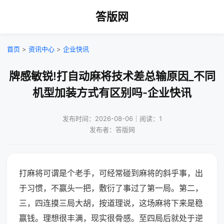
答版网
首页
>
资讯中心
>
企业快讯
牌感敏锐!打自动麻将技术差总输原因_不同
机型加装方式有区别吗-企业快讯
发布时间：2026-08-06｜阅读：1
发布者：答版网
打麻将可谓是个老手，可经常碰到麻将的斜乎事，出
于习惯，不赢头一把，敷衍了事过了第一局。第二，
三，四连摸三局大胡，按道理说，这场麻将下来是稳
赢钱。理想很丰满，现实很骨感。至四局后就处于逆