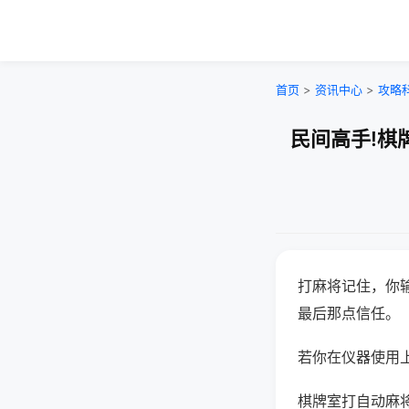
首页
>
资讯中心
>
攻略
民间高手!棋
打麻将记住，你
最后那点信任。
若你在仪器使用上
棋牌室打自动麻