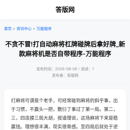
答版网
首页
>
资讯中心
>
万能程序
不贪不冒!打自动麻将杠牌碰牌后拿好牌_新
款麻将机是否自带程序-万能程序
发布时间：2026-08-06｜阅读：1
发布者：答版网
打麻将可谓是个老手，可经常碰到麻将的斜乎事，出
于习惯，不赢头一把，敷衍了事过了第一局。第二，
三，四连摸三局大胡，按道理说，这场麻将下来是稳
赢钱。理想很丰满，现实很骨感。至四局后就处于逆