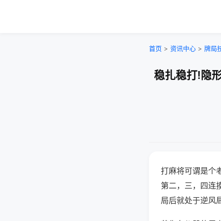
首页
>
资讯中心
>
牌局
稳扎稳打!隐
打麻将可谓是个
第二，三，四连
局后就处于逆风