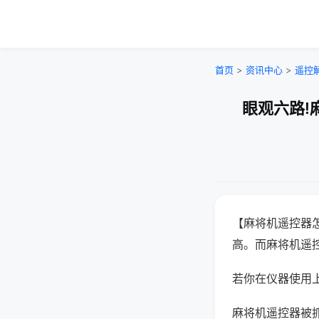
首页
>
资讯中心
>
遥控
眼观六路!
【麻将机遥控器
高。而麻将机遥
若你在仪器使用上
麻将机遥控器被