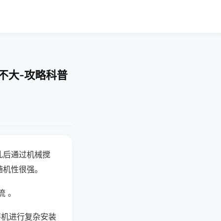
不大-攻略科普
乱后通过机械搅
随机性很强。
流 。
将机进行复杂安装