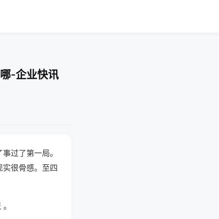
哪-企业快讯
了事过了第一局。
现实很骨感。至四
 。