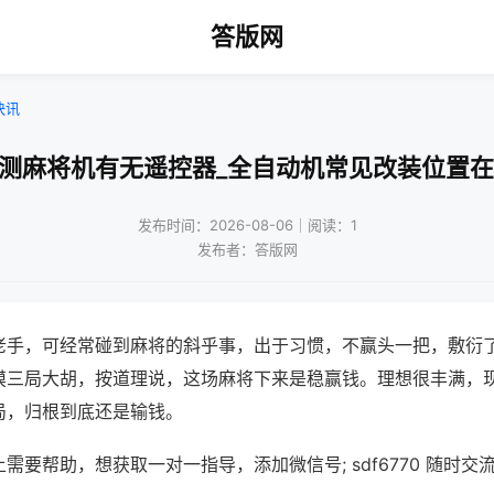
答版网
快讯
检测麻将机有无遥控器_全自动机常见改装位置在
发布时间：2026-08-06｜阅读：1
发布者：答版网
老手，可经常碰到麻将的斜乎事，出于习惯，不赢头一把，敷衍
摸三局大胡，按道理说，这场麻将下来是稳赢钱。理想很丰满，
局，归根到底还是输钱。
需要帮助，想获取一对一指导，添加微信号; sdf6770 随时交流