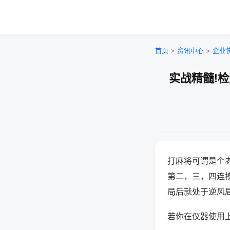
首页
>
资讯中心
>
企业
实战精髓!
打麻将可谓是个
第二，三，四连
局后就处于逆风
若你在仪器使用上