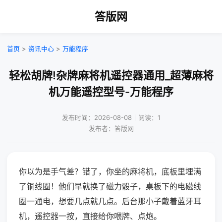
答版网
首页
>
资讯中心
>
万能程序
轻松胡牌!杂牌麻将机遥控器通用_超薄麻将
机万能遥控型号-万能程序
发布时间：2026-08-08｜阅读：1
发布者：答版网
你以为是手气差？错了，你坐的麻将机，底板里埋满
了铜线圈！他们早就换了磁力骰子，桌板下的电磁线
圈一通电，想要几点就几点。后台那小子戴着蓝牙耳
机，遥控器一按，直接给你喂牌、点炮。