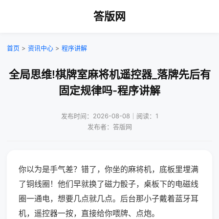
答版网
首页
>
资讯中心
>
程序讲解
全局思维!棋牌室麻将机遥控器_落牌先后有
固定规律吗-程序讲解
发布时间：2026-08-08｜阅读：1
发布者：答版网
你以为是手气差？错了，你坐的麻将机，底板里埋满
了铜线圈！他们早就换了磁力骰子，桌板下的电磁线
圈一通电，想要几点就几点。后台那小子戴着蓝牙耳
机，遥控器一按，直接给你喂牌、点炮。