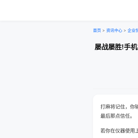
首页
>
资讯中心
>
企业
屡战屡胜!手
打麻将记住，你
最后那点信任。
若你在仪器使用上