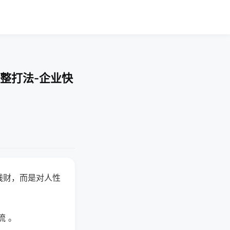
整打法-企业快
钱财，而是对人性
流 。