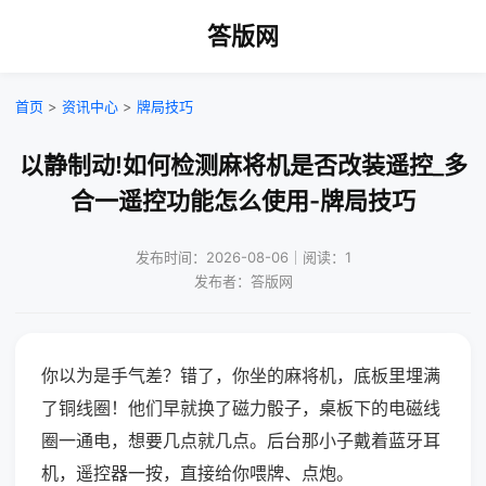
答版网
首页
>
资讯中心
>
牌局技巧
以静制动!如何检测麻将机是否改装遥控_多
合一遥控功能怎么使用-牌局技巧
发布时间：2026-08-06｜阅读：1
发布者：答版网
你以为是手气差？错了，你坐的麻将机，底板里埋满
了铜线圈！他们早就换了磁力骰子，桌板下的电磁线
圈一通电，想要几点就几点。后台那小子戴着蓝牙耳
机，遥控器一按，直接给你喂牌、点炮。