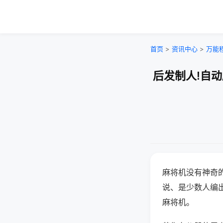
首页
>
资讯中心
>
万能
后发制人!自
麻将机没有神奇的
说、是少数人编
麻将机。